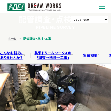
配管調査・点検・工事
私たちの強み
PIPELINE SURVEY
ホーム
配管調査・点検・工事
サービス紹介
こんなお悩み、
弘栄ドリームワークスの
配管探査ロボット
調査・工事実績
実績概要
ありませんか？
「調査→洗浄→工事」
「配管くん」
開発実績
漏水診断システム
「音とりくん」
会社概要
配管調査・点検・工事
採用情報
事業成長支援