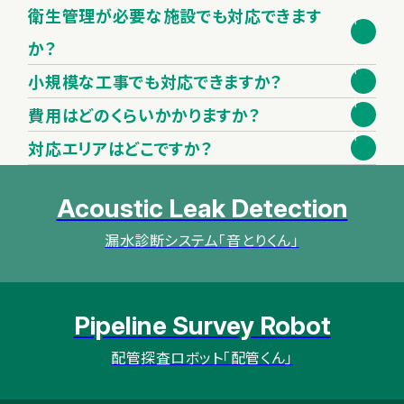
場合、配管の状態が正確に把握できないため、「念のため広範
はい、可能です。夜間・休日対応により、施設の運営への影響を
衛生管理が必要な施設でも対応できます
囲を交換」という提案になる可能性があります。調査から工事
最小化します。商業施設、病院、工場など、稼働中の施設でも対
か？
まで一気通貫でご依頼いただくことで、無駄な工事費用を削減
応可能です。
はい、可能です。医療・福祉・飲食施設など、衛生管理が必要な
できます。
小規模な工事でも対応できますか？
施設でも対応可能です。衛生基準を完全遵守した作業体制で
はい、可能です。小規模案件から大規模案件まで、幅広く対応し
費用はどのくらいかかりますか？
施工します。
ております。
配管の状況、工事内容、現場状況により異なります。まずは無
対応エリアはどこですか？
料相談・お見積もりをご依頼ください。お客様の予算に応じて、
首都圏（東京・神奈川・埼玉・千葉）および東北地方を中心に対
最適なプランをご提案いたします。
Acoustic Leak Detection
応しております。その他の地域についても、まずはお気軽にご相
談ください。
漏水診断システム
「音とりくん」
Pipeline Survey Robot
配管探査ロボット
「配管くん」