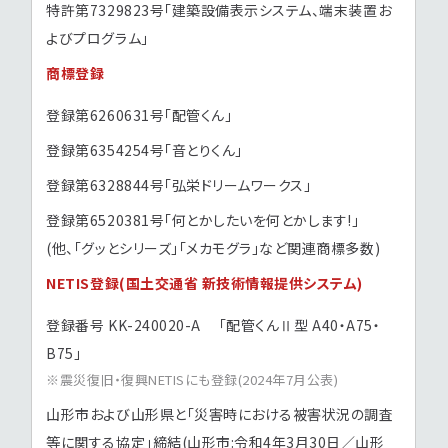
特許第7329823号「建築設備表示システム、端末装置お
よびプログラム」
商標登録
登録第6260631号「配管くん」
登録第6354254号「音とりくん」
登録第6328844号「弘栄ドリームワークス」
登録第6520381号「何とかしたいを何とかします!」
(他、「グッとシリーズ」「メカモグラ」など関連商標多数)
NETIS登録(国土交通省 新技術情報提供システム)
登録番号 KK-240020-A 「配管くんⅡ型 A40・A75・
B75」
震災復旧・復興NETISにも登録(2024年7月公表)
山形市および山形県と「災害時における被害状況の調査
等に関する協定」締結(山形市:令和4年3月30日／山形