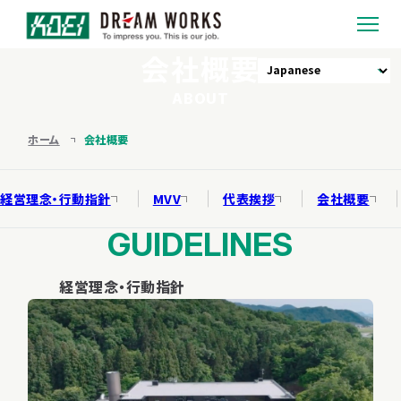
会社概要
私たちの強み
ABOUT
ホーム
会社概要
サービス紹介
配管探査ロボット
経営理念・行動指針
MVV
代表挨拶
会社概要
調査・工事実績
「配管くん」
GUIDELINES
開発実績
漏水診断システム
「音とりくん」
経営理念・行動指針
会社概要
配管調査・点検・工事
採用情報
事業成長支援